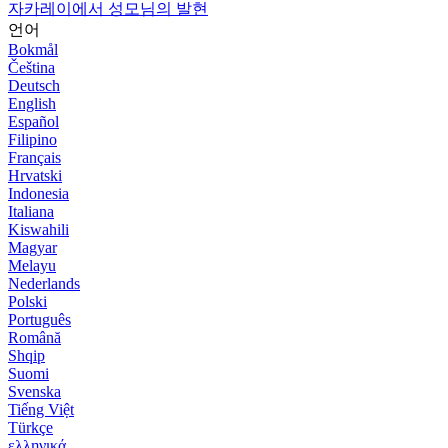
자카레이에서 성모님의 발현
언어
Bokmål
Čeština
Deutsch
English
Español
Filipino
Français
Hrvatski
Indonesia
Italiana
Kiswahili
Magyar
Melayu
Nederlands
Polski
Português
Română
Shqip
Suomi
Svenska
Tiếng Việt
Türkçe
ελληνικά