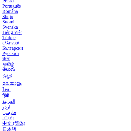
Polski
Português
Română
Shqip
Suomi
Svenska
Tiếng Việt
Türkçe
ελληνικά
Български
Русский
বাংলা
বதமிழ்
తెలుగు
ಕನ್ನಡ
മലയാളം
ไทย
हिंदी
العربية
اردو
فارسی
עִברִית
中文 (简体)
日本語