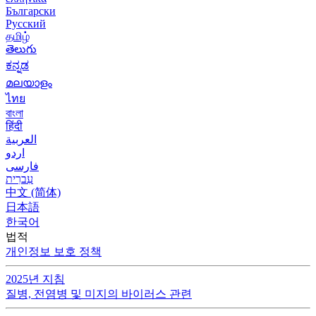
Български
Русский
தமிழ்
తెలుగు
ಕನ್ನಡ
മലയാളം
ไทย
বাংলা
हिंदी
العربية
اردو
فارسی
עִברִית
中文 (简体)
日本語
한국어
법적
개인정보 보호 정책
2025년 지침
질병, 전염병 및 미지의 바이러스 관련