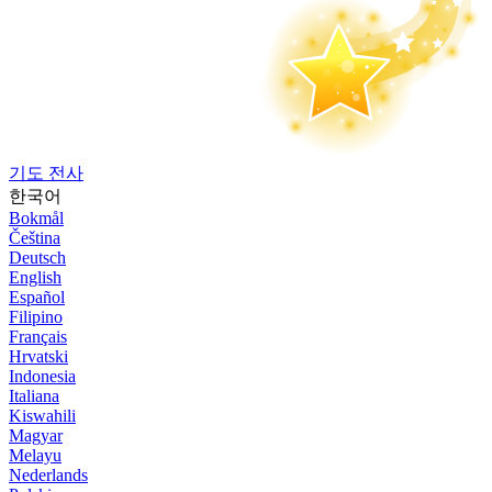
기도 전사
한국어
Bokmål
Čeština
Deutsch
English
Español
Filipino
Français
Hrvatski
Indonesia
Italiana
Kiswahili
Magyar
Melayu
Nederlands