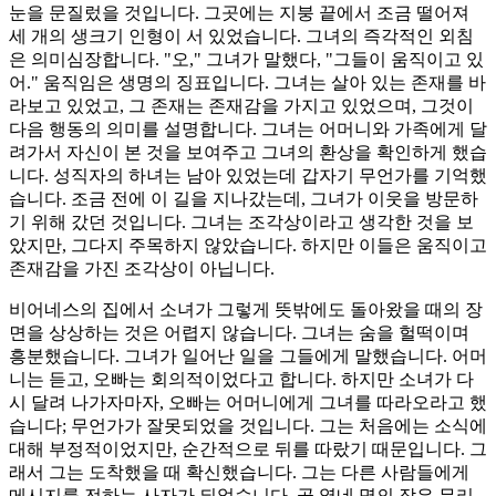
눈을 문질렀을 것입니다. 그곳에는 지붕 끝에서 조금 떨어져
세 개의 생크기 인형이 서 있었습니다. 그녀의 즉각적인 외침
은 의미심장합니다. "오," 그녀가 말했다, "그들이 움직이고 있
어." 움직임은 생명의 징표입니다. 그녀는 살아 있는 존재를 바
라보고 있었고, 그 존재는 존재감을 가지고 있었으며, 그것이
다음 행동의 의미를 설명합니다. 그녀는 어머니와 가족에게 달
려가서 자신이 본 것을 보여주고 그녀의 환상을 확인하게 했습
니다. 성직자의 하녀는 남아 있었는데 갑자기 무언가를 기억했
습니다. 조금 전에 이 길을 지나갔는데, 그녀가 이웃을 방문하
기 위해 갔던 것입니다. 그녀는 조각상이라고 생각한 것을 보
았지만, 그다지 주목하지 않았습니다. 하지만 이들은 움직이고
존재감을 가진 조각상이 아닙니다.
비어네스의 집에서 소녀가 그렇게 뜻밖에도 돌아왔을 때의 장
면을 상상하는 것은 어렵지 않습니다. 그녀는 숨을 헐떡이며
흥분했습니다. 그녀가 일어난 일을 그들에게 말했습니다. 어머
니는 듣고, 오빠는 회의적이었다고 합니다. 하지만 소녀가 다
시 달려 나가자마자, 오빠는 어머니에게 그녀를 따라오라고 했
습니다; 무언가가 잘못되었을 것입니다. 그는 처음에는 소식에
대해 부정적이었지만, 순간적으로 뒤를 따랐기 때문입니다. 그
래서 그는 도착했을 때 확신했습니다. 그는 다른 사람들에게
메시지를 전하는 사자가 되었습니다. 곧 열네 명의 작은 무리