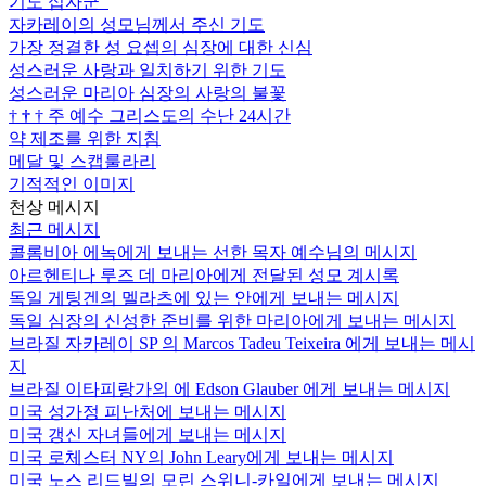
기도 십자군
자카레이의 성모님께서 주신 기도
가장 정결한 성 요셉의 심장에 대한 신심
성스러운 사랑과 일치하기 위한 기도
성스러운 마리아 심장의 사랑의 불꽃
†
†
†
주 예수 그리스도의 수난 24시간
약 제조를 위한 지침
메달 및 스캡룰라리
기적적인 이미지
천상 메시지
최근 메시지
콜롬비아 에녹에게 보내는 선한 목자 예수님의 메시지
아르헨티나 루즈 데 마리아에게 전달된 성모 계시록
독일 게팅겐의 멜라츠에 있는 안에게 보내는 메시지
독일 심장의 신성한 준비를 위한 마리아에게 보내는 메시지
브라질 자카레이 SP 의 Marcos Tadeu Teixeira 에게 보내는 메시
지
브라질 이타피랑가의 에 Edson Glauber 에게 보내는 메시지
미국 성가정 피난처에 보내는 메시지
미국 갱신 자녀들에게 보내는 메시지
미국 로체스터 NY의 John Leary에게 보내는 메시지
미국 노스 리드빌의 모린 스위니-카일에게 보내는 메시지