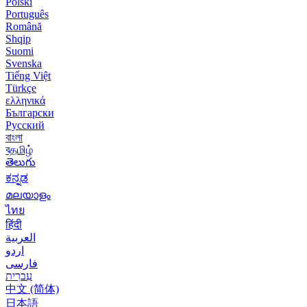
Polski
Português
Română
Shqip
Suomi
Svenska
Tiếng Việt
Türkçe
ελληνικά
Български
Русский
বাংলা
বதமிழ்
తెలుగు
ಕನ್ನಡ
മലയാളം
ไทย
हिंदी
العربية
اردو
فارسی
עִברִית
中文 (简体)
日本語