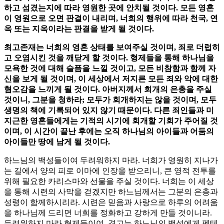
하고 섬겼는지에 따라 영원한 곳에 안치될 것이다. 모든 영혼
이 영원으로 오면 판결이 내리며, 너희의 행위에 따라 천국, 연
옥 또는 지옥이라는 판결을 받게 될 것이다.
최고존재는 너희의 영혼 상태를 보여주실 것이며, 죄로 더럽히
고 오염시킨 것을 깨닫게 할 것이다. 형제들을 통해 하나님을
모욕한 것에 대해 슬픔을 느낄 것이고, 모든 비참함과 함께 자
신을 보게 될 것이며, 이 세상에서 저지른 모든 죄와 악에 대한
혐오감을 느끼게 될 것이다. 아버지께서 회개의 은총을 주실
것이니, 그분을 청하라; 모두가 회개하지는 않을 것이며, 모두
생명의 책에 기록되어 있지 않기 때문이다. 다른 죄인들과 미
지근한 영혼들에게는 기적의 시기에 회개할 기회가 주어질 것
이며, 이 시간이 끝난 후에는 오직 하나님의 아이들과 어둠의
아이들만 땅에 남게 될 것이다.
하느님의 백성들이여 두려워하지 마라. 너희가 영원히 지나가
는 길에서 양의 피로 이마에 인장을 받으리니, 큰 영적 전투를
위해 필요한 카리스마와 선물을 주실 것이다. 너희는 이 세상
을 통해 시련의 사막을 걷겠지만 하느님께서는 그분의 은총과
성령이 함께하시리라. 시련은 믿음과 사랑으로 하루의 어려움
을 하나님께 드리면 너희를 정화하고 강하게 만들 것이니라.
두려워하지 마라 형제들이여, 경고는 하느님의 백성에게 펜테