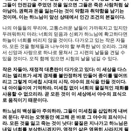
그들이 안전감을 주었던 것을 잃으면 그들은 죽은 사람처럼 살
아남아, 권력과 돈을 잃는다는 것이 약함과 취약함을 남기는
것이며, 이는 하느님이 앞선 상태에서 인간 조건의 본질이다.
나의 아들들의 무리여, 고통스러운 날들이 가까워지고 있지만
두려워하지 마라; 너희의 믿음과 신뢰가 하느님에 확고하다면
하늘이 너희를 버리지 않을 것이다. 다가오고 있는 작은 자들
아, 모든 것을 형제들과 나누어야 할 부족한 날이 오리라. 그래
서 신앙과 사랑으로 하나로 뭉쳐서 그 시련의 날들을 견딜 수
있을 것이다. 오직 함께 있으면 시험의 날을 넘길 수 있다.
작은 자들아, 재정적 대혼란이 다가오고 있다; 이 세상을 다스
리는 엘리트가 세계 경제를 불안정하게 만들어 종이를 떨어뜨
리고 그렇게 미세칩 시대의 시작, 야수의 표식을 만들 것이다.
내 아이들이여 기억하라, 미세칩 없이 너희의 물질적인 재화를
사용할 수 없으리라. 곧 모든 것이 이 세상에서 야수의 표식으
로 움직이기 때문이다.
하느님의 백성들아 주의하라, 그들이 미세칩을 삽입하게 내버
려 둔다; 우리는 오랫동안 예고해 온 바로 그 야수의 표식이니
라. 모든 것을 잃고 죽는 것이 낫다! 물질은 지나가고 하느님은
내일 너희를 보상하시겠지만, 영적인 삶은 영원히 사라지게 될