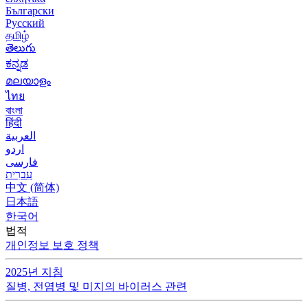
Български
Русский
தமிழ்
తెలుగు
ಕನ್ನಡ
മലയാളം
ไทย
বাংলা
हिंदी
العربية
اردو
فارسی
עִברִית
中文 (简体)
日本語
한국어
법적
개인정보 보호 정책
2025년 지침
질병, 전염병 및 미지의 바이러스 관련