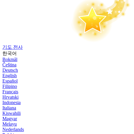
기도 전사
한국어
Bokmål
Čeština
Deutsch
English
Español
Filipino
Français
Hrvatski
Indonesia
Italiana
Kiswahili
Magyar
Melayu
Nederlands