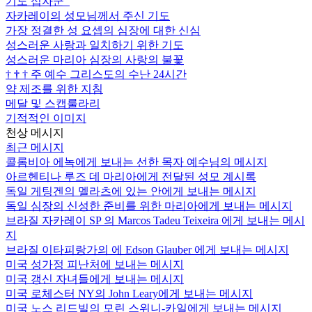
기도 십자군
자카레이의 성모님께서 주신 기도
가장 정결한 성 요셉의 심장에 대한 신심
성스러운 사랑과 일치하기 위한 기도
성스러운 마리아 심장의 사랑의 불꽃
†
†
†
주 예수 그리스도의 수난 24시간
약 제조를 위한 지침
메달 및 스캡룰라리
기적적인 이미지
천상 메시지
최근 메시지
콜롬비아 에녹에게 보내는 선한 목자 예수님의 메시지
아르헨티나 루즈 데 마리아에게 전달된 성모 계시록
독일 게팅겐의 멜라츠에 있는 안에게 보내는 메시지
독일 심장의 신성한 준비를 위한 마리아에게 보내는 메시지
브라질 자카레이 SP 의 Marcos Tadeu Teixeira 에게 보내는 메시
지
브라질 이타피랑가의 에 Edson Glauber 에게 보내는 메시지
미국 성가정 피난처에 보내는 메시지
미국 갱신 자녀들에게 보내는 메시지
미국 로체스터 NY의 John Leary에게 보내는 메시지
미국 노스 리드빌의 모린 스위니-카일에게 보내는 메시지