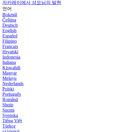
자카레이에서 성모님의 발현
언어
Bokmål
Čeština
Deutsch
English
Español
Filipino
Français
Hrvatski
Indonesia
Italiana
Kiswahili
Magyar
Melayu
Nederlands
Polski
Português
Română
Shqip
Suomi
Svenska
Tiếng Việt
Türkçe
ελληνικά