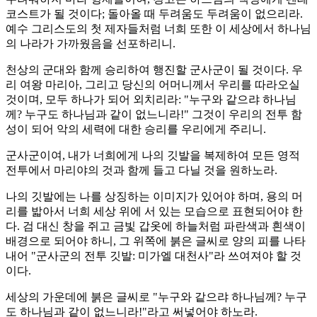
코스트가 될 것이다; 돌아올 때 두려움도 두려움이 없으리라.
예수 그리스도의 첫 제자들처럼 너희 또한 이 세상에서 하나님
의 나라가 가까웠음을 선포하리니.
천상의 군대와 함께 승리하여 행진할 군사군이 될 것이다. 우
리 여왕 마리아, 그리고 당신의 어머니께서 우리를 따라오실
것이며, 모두 하나가 되어 외치리라: "누구와 같으랴 하나님
께? 누구도 하나님과 같이 없느니라!" 그것이 우리의 전투 함
성이 되어 악의 세력에 대한 승리를 우리에게 주리니.
군사군이여, 내가 너희에게 나의 깃발을 복제하여 모든 영적
전투에서 마리야의 것과 함께 들고 다닐 것을 원하노라.
나의 깃발에는 나를 상징하는 이미지가 있어야 하며, 용의 머
리를 밟아서 너희 세상 위에 서 있는 모습으로 표현되어야 한
다. 검 대신 창을 쥐고 금빛 갑옷에 하늘처럼 파란색과 흰색이
배경으로 되어야 하니, 그 위쪽에 붉은 글씨로 양의 피를 나타
내어 "군사군의 전투 깃발: 미가엘 대천사"라 쓰여져야 할 것
이다.
세상의 가운데에 붉은 글씨로 "누구와 같으랴 하나님께? 누구
도 하나님과 같이 없느니라!"라고 써넣어야 하노라.