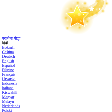
प्रार्थना योद्धा
हिंदी
Bokmål
Čeština
Deutsch
English
Español
Filipino
Français
Hrvatski
Indonesia
Italiana
Kiswahili
Magyar
Melayu
Nederlands
Polski