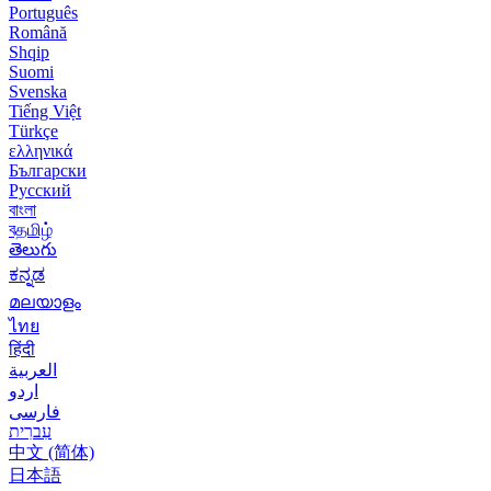
Português
Română
Shqip
Suomi
Svenska
Tiếng Việt
Türkçe
ελληνικά
Български
Русский
বাংলা
বதமிழ்
తెలుగు
ಕನ್ನಡ
മലയാളം
ไทย
हिंदी
العربية
اردو
فارسی
עִברִית
中文 (简体)
日本語