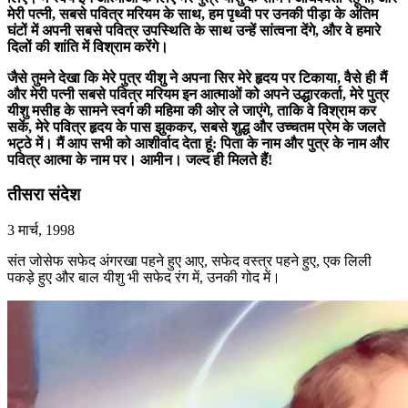
मेरी पत्नी, सबसे पवित्र मरियम के साथ, हम पृथ्वी पर उनकी पीड़ा के अंतिम
घंटों में अपनी सबसे पवित्र उपस्थिति के साथ उन्हें सांत्वना देंगे, और वे हमारे
दिलों की शांति में विश्राम करेंगे।
जैसे तुमने देखा कि मेरे पुत्र यीशु ने अपना सिर मेरे हृदय पर टिकाया, वैसे ही मैं
और मेरी पत्नी सबसे पवित्र मरियम इन आत्माओं को अपने उद्धारकर्ता, मेरे पुत्र
यीशु मसीह के सामने स्वर्ग की महिमा की ओर ले जाएंगे, ताकि वे विश्राम कर
सकें, मेरे पवित्र हृदय के पास झुककर, सबसे शुद्ध और उच्चतम प्रेम के जलते
भट्ठे में। मैं आप सभी को आशीर्वाद देता हूं: पिता के नाम और पुत्र के नाम और
पवित्र आत्मा के नाम पर। आमीन। जल्द ही मिलते हैं!
तीसरा संदेश
3 मार्च, 1998
संत जोसेफ सफेद अंगरखा पहने हुए आए, सफेद वस्त्र पहने हुए, एक लिली
पकड़े हुए और बाल यीशु भी सफेद रंग में, उनकी गोद में।