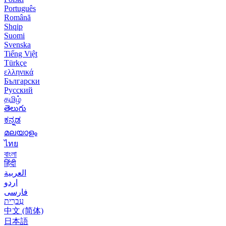
Português
Română
Shqip
Suomi
Svenska
Tiếng Việt
Türkçe
ελληνικά
Български
Русский
தமிழ்
తెలుగు
ಕನ್ನಡ
മലയാളം
ไทย
বাংলা
हिंदी
العربية
اردو
فارسی
עִברִית
中文 (简体)
日本語