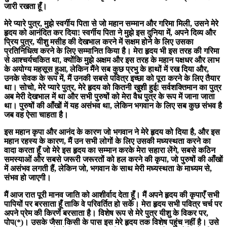
जारी रखता हूँ।
मेरे प्यारे पुत्र, मुझे स्वर्गीय पिता से जो महान सम्मान और गरिमा मिली, उसने मेरे
हृदय को आनंदित कर दिया! स्वर्गीय पिता ने मुझे इस दुनिया में, अपने दिव्य और
प्रिय पुत्र, यीशु मसीह की देखभाल करने में सक्षम होने के लिए उसका
प्रतिनिधित्व करने के लिए सम्मानित किया है। मेरा हृदय भी इस तरह की गरिमा
से आश्चर्यचकित था, क्योंकि मुझे अक्षम और इस तरह के महान पक्षधर और लाभ
के अयोग्य महसूस हुआ, लेकिन मैंने सब कुछ प्रभु के हाथों में रख दिया और,
उनके सेवक के रूप में, मैं उनकी सबसे पवित्र इच्छा को पूरा करने के लिए तैयार
था। सोचो, मेरे प्यारे पुत्र, मेरे हृदय को कितनी खुशी हुई! सर्वशक्तिमान का पुत्र
अब मेरी देखभाल में था और सभी पुरुषों को मेरा वैध पुत्र के रूप में जाना जाता
था। पुरुषों की आँखों में यह असंभव था, लेकिन भगवान के लिए सब कुछ संभव है
जब वह ऐसा चाहता है।
इस महान कृपा और आनंद के कारण जो भगवान ने मेरे हृदय को दिया है, और इस
महान रहस्य के कारण, मैं उन सभी लोगों के लिए उसकी मध्यस्थता करने का
वादा करता हूँ जो मेरे इस हृदय का सम्मान करके मेरा सहारा लेंगे, सबसे कठिन
समस्याओं और सबसे जरूरी जरूरतों को हल करने की कृपा, जो पुरुषों की आँखों
में असंभव लगती हैं, लेकिन जो, भगवान के साथ मेरी मध्यस्थता के माध्यम से,
संभव हो जाएगी।
मैं आज रात पूरी मानव जाति को आशीर्वाद देता हूँ। मैं अपने हृदय की कृपाएँ सभी
पापियों पर बरसाता हूँ ताकि वे परिवर्तित हो सकें। मेरा हृदय सभी पवित्र चर्च पर
अपने प्रेम की किरणें बरसाता है। विशेष रूप से मेरे पुत्र यीशु के विकर पर,
पोप(*)। उसके जैसा किसी के पास इस मेरे हृदय तक विशेष पहुंच नहीं है। उसे