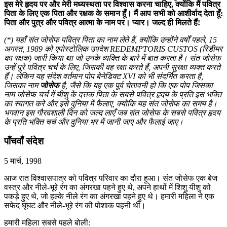
इस मेरे हृदय पर और मेरी मध्यस्थता पर विश्वास करना चाहिए, क्योंकि मैं पवित्र
पिता के लिए एक पिता और रक्षक के समान हूँ। मैं आप सभी को आशीर्वाद देता हूँ:
पिता और पुत्र और पवित्र आत्मा के नाम पर। प्यार। जल्द ही मिलते हैं!
(*) यहाँ संत जोसेफ पवित्र पिता का नाम लेते हैं, क्योंकि उन्होंने वर्षों पहले, 15
अगस्त, 1989 को एपोस्टोलिक उपदेश REDEMPTORIS CUSTOS (रिडीमर
का रक्षक) जारी किया था जो उनके व्यक्ति के बारे में बात करता है। संत जोसेफ
उन्हें पूरे पवित्र चर्च के लिए, जिसकी वह रक्षा करते हैं, अपनी सुरक्षा व्यक्त करते
हैं। लेकिन यह संदेश वर्तमान पोप बेनेडिक्ट XVI को भी संदर्भित करता है,
जिसका नाम
जोसेफ
है, जैसे कि यह एक पूर्व चेतावनी हो कि एक पोप जिसका
नाम जोसेफ चर्च में यीशु के दत्तक पिता के सबसे पवित्र हृदय के प्रति इस भक्ति
का स्वागत करे और इसे दुनिया में फैलाए, क्योंकि यह संत जोसेफ का समय है।
भगवान इस गौरवशाली दिन को जल्द लाएँ जब संत जोसेफ के सबसे पवित्र हृदय
के प्रति भक्ति चर्च और दुनिया भर में जानी जाए और फैलाई जाए।
पाँचवाँ संदेश
5 मार्च, 1998
आज रात विश्वासपात्र को पवित्र परिवार का दौरा हुआ। संत जोसेफ एक बेज
वस्त्र और नीले-भूरे रंग का अंगरखा पहने हुए थे, अपने हाथों में शिशु यीशु को
पकड़े हुए थे, जो हल्के नीले रंग का अंगरखा पहने हुए थे। हमारी महिला ने एक
सफेद घूंघट और नीले-भूरे रंग की पोशाक पहनी थी।
हमारी महिला सबसे पहले बोली: