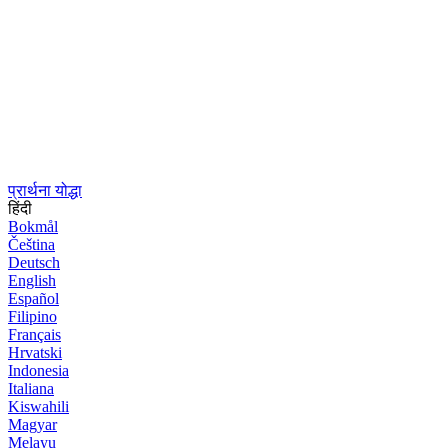
प्रार्थना योद्धा
हिंदी
Bokmål
Čeština
Deutsch
English
Español
Filipino
Français
Hrvatski
Indonesia
Italiana
Kiswahili
Magyar
Melayu