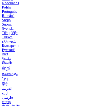
Nederlands
Polski
Português
Română
Shqip
Suomi
Svenska
Tiếng Việt
Türkçe
ελληνικά
Български
Русский
বাংলা
বதமிழ்
తెలుగు
ಕನ್ನಡ
മലയാളം
ไทย
हिंदी
العربية
اردو
فارسی
עִברִית