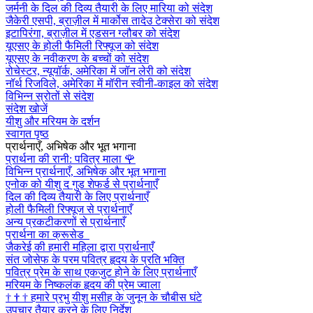
जर्मनी के दिल की दिव्य तैयारी के लिए मारिया को संदेश
जैकेरी एसपी, ब्राज़ील में मार्कोस तादेउ टेक्सेरा को संदेश
इटापिरंगा, ब्राज़ील में एडसन ग्लौबर को संदेश
यूएसए के होली फैमिली रिफ्यूज को संदेश
यूएसए के नवीकरण के बच्चों को संदेश
रोचेस्टर, न्यूयॉर्क, अमेरिका में जॉन लेरी को संदेश
नॉर्थ रिजविले, अमेरिका में मॉरीन स्वीनी-काइल को संदेश
विभिन्न स्रोतों से संदेश
संदेश खोजें
यीशु और मरियम के दर्शन
स्वागत पृष्ठ
प्रार्थनाएँ, अभिषेक और भूत भगाना
प्रार्थना की रानी: पवित्र माला
🌹
विभिन्न प्रार्थनाएँ, अभिषेक और भूत भगाना
एनोक को यीशु द गुड शेफर्ड से प्रार्थनाएँ
दिल की दिव्य तैयारी के लिए प्रार्थनाएँ
होली फैमिली रिफ्यूज से प्रार्थनाएँ
अन्य प्रकटीकरणों से प्रार्थनाएँ
प्रार्थना का क्रूसेड
जैकरेई की हमारी महिला द्वारा प्रार्थनाएँ
संत जोसेफ के परम पवित्र हृदय के प्रति भक्ति
पवित्र प्रेम के साथ एकजुट होने के लिए प्रार्थनाएँ
मरियम के निष्कलंक हृदय की प्रेम ज्वाला
†
†
†
हमारे प्रभु यीशु मसीह के जुनून के चौबीस घंटे
उपचार तैयार करने के लिए निर्देश