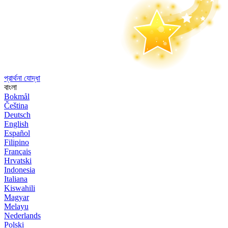
প্রার্থনা যোদ্ধা
বাংলা
Bokmål
Čeština
Deutsch
English
Español
Filipino
Français
Hrvatski
Indonesia
Italiana
Kiswahili
Magyar
Melayu
Nederlands
Polski