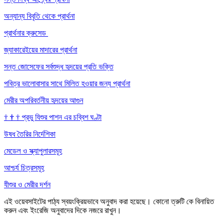
অন্যান্য বিবৃতি থেকে প্রার্থনা
প্রার্থনার ক্রুসেড
জ্যাকারেইয়ের মাদারের প্রার্থনা
সন্ত জোসেফের সর্বশুদ্ধ হৃদয়ের প্রতি ভক্তি
পবিত্র ভালোবাসার সাথে মিলিত হওয়ার জন্য প্রার্থনা
মেরীর অপরিবর্তনীয় হৃদয়ের আগুন
†
†
†
প্রভু যিশুর পাশন এর চব্বিশ ঘণ্টা
উষধ তৈরির নির্দেশিকা
মেডেল ও স্ক্যাপুলারসমূহ
আশ্চর্য চিত্রসমূহ
যীশুর ও মেরীর দর্শন
এই ওয়েবসাইটের পাঠ্য স্বয়ংক্রিয়ভাবে অনুবাদ করা হয়েছে। কোনো ত্রুটি কে বিনায়িত
করুন এবং ইংরেজি অনুবাদের দিকে নজরে রাখুন।