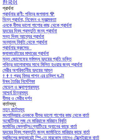
한국어
প্রার্থনা
প্রার্থনার রাণী: পবিত্র জপমালা
🌹
ভিন্ন প্রার্থনা, নিবেদন ও দূতাত্মকতা
এনকে যীশুর ভালো পাশোর কাছ থেকে প্রার্থনা
হৃদয়ের দিব্য প্রস্তুতি জন্য প্রার্থনা
সন্ত দিব্য আশ্র্যের প্রার্থনা
অন্যান্য বিবৃতি থেকে প্রার্থনা
প্রার্থনার ক্রুসেড
জ্যাকারেইয়ের মাদারের প্রার্থনা
সন্ত জোসেফের সর্বশুদ্ধ হৃদয়ের প্রতি ভক্তি
পবিত্র ভালোবাসার সাথে মিলিত হওয়ার জন্য প্রার্থনা
মেরীর অপরিবর্তনীয় হৃদয়ের আগুন
†
†
†
প্রভু যিশুর পাশন এর চব্বিশ ঘণ্টা
উষধ তৈরির নির্দেশিকা
মেডেল ও স্ক্যাপুলারসমূহ
আশ্চর্য চিত্রসমূহ
যীশুর ও মেরীর দর্শন
বার্তাসমূহ
নতুন বার্তাসমূহ
কলোম্বিয়ার এনককে যীশুর ভালো পাশোর কাছ থেকে বার্তা
অর্জেন্টিনায় লুজ দে মারিয়াকে মরিয়ান বিবৃতি
জার্মানির মেল্লাট্‌স/গ্যোটিংয়ে অ্যানের কাছে বার্তা
হৃদয়ের দিব্য প্রস্তুতি জন্য জার্মানিতে মারিয়ার কাছে বার্তা
ব্রাজিলের জ্যাকারেই স্পি-তে মারকোস তাদেও টেক্সেইরাকে বার্তা