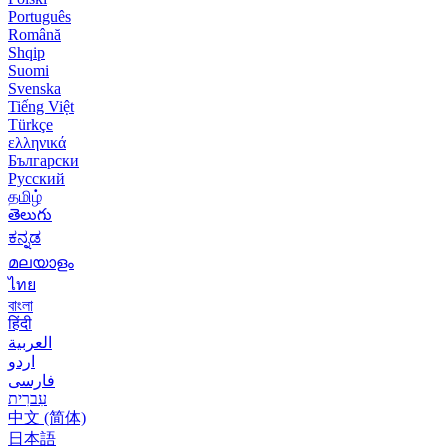
Português
Română
Shqip
Suomi
Svenska
Tiếng Việt
Türkçe
ελληνικά
Български
Русский
தமிழ்
తెలుగు
ಕನ್ನಡ
മലയാളം
ไทย
বাংলা
हिंदी
العربية
اردو
فارسی
עִברִית
中文 (简体)
日本語