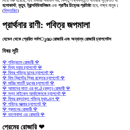
দিয়ে শুরু হয়েছে; এই টিকারা সমাধান নয়, কিন্তু লক্ষ্যবস্তুতে যাওয়ার সূত্রপাত যা
হলোকাস্ট
,
মৃত্যু
,
ট্রান্সহিউমানিজম
এবং
প্রাণীর চিহ্নের প্রতিষ্ঠা
হবে, লক্ষ্য মানুষ।
(
বিস্তারিত
)
প্রার্থনার রাণী: পবিত্র জপমালা
হেভেন থেকে প্রেরিত সর্বশുദ്ധ রোজারি এবং অন্যান্য রোজারি চ্যাপলেটস
বিষয় সূচী
🌹
পবিত্রতম রোজারী
🌹
🌹
দিব্য দয়ার চ্যাপলেট
🌹
🌹
যিশুর পবিত্র হৃদের চ্যাপলেট
🌹
🌹
যিশু খ্রিস্টের প্রিয় রক্তের চ্যাপলেট
🌹
🌹
মারির সাতটি দুঃখের চ্যাপলেট
🌹
🌹
আমাদের মাতা এর কণ্ঠে (রক্ত) রোজারী
🌹
🌹
সন্ত মাইকেল আর্কাঙ্গেলকে চ্যাপলেট
🌹
🌹
যিশুর রক্তাক্ত পবিত্র মুখমণ্ডল
🌹
🌹
পবিত্র আত্মার চ্যাপলেট
🌹
🌹
প্রদানের রোজারী
🌹
🌹
ভালোবাসা এর রোজারি
🌹
প্রেমের রোজারি ❤