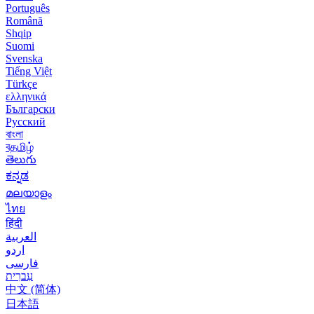
Português
Română
Shqip
Suomi
Svenska
Tiếng Việt
Türkçe
ελληνικά
Български
Русский
বাংলা
বதமிழ்
తెలుగు
ಕನ್ನಡ
മലയാളം
ไทย
हिंदी
العربية
اردو
فارسی
עִברִית
中文 (简体)
日本語