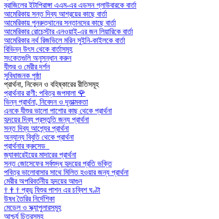
ব্রাজিলের ইটাপিরাঙ্গা এএম-এর এডসন গ্লাউবারকে বার্তা
আমেরিকায় সন্ত দিব্য আশ্রয়ের কাছে বার্তা
আমেরিকায় পুনরুত্থানের সন্তানদের কাছে বার্তা
আমেরিকার রোচেস্টার এনওয়াই-এর জন লিয়ারিকে বার্তা
আমেরিকার নর্থ রিজভিলে মরিন সুইনি-কাইলকে বার্তা
বিভিন্ন উৎস থেকে বার্তাসমূহ
সংকেতগুলি অনুসন্ধান করুন
যীশুর ও মেরীর দর্শন
সুবিধাজনক পৃষ্ঠা
প্রার্থনা, নিবেদন ও বহিষ্কারের রীতিসমূহ
প্রার্থনার রাণী: পবিত্র জপমালা
🌹
ভিন্ন প্রার্থনা, নিবেদন ও দূতাত্মকতা
এনকে যীশুর ভালো পাশোর কাছ থেকে প্রার্থনা
হৃদয়ের দিব্য প্রস্তুতি জন্য প্রার্থনা
সন্ত দিব্য আশ্র্যের প্রার্থনা
অন্যান্য বিবৃতি থেকে প্রার্থনা
প্রার্থনার ক্রুসেড
জ্যাকারেইয়ের মাদারের প্রার্থনা
সন্ত জোসেফের সর্বশুদ্ধ হৃদয়ের প্রতি ভক্তি
পবিত্র ভালোবাসার সাথে মিলিত হওয়ার জন্য প্রার্থনা
মেরীর অপরিবর্তনীয় হৃদয়ের আগুন
†
†
†
প্রভু যিশুর পাশন এর চব্বিশ ঘণ্টা
উষধ তৈরির নির্দেশিকা
মেডেল ও স্ক্যাপুলারসমূহ
আশ্চর্য চিত্রসমূহ