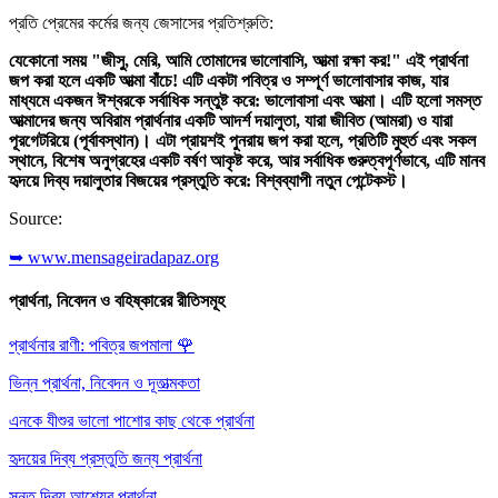
প্রতি প্রেমের কর্মের জন্য জেসাসের প্রতিশ্রুতি:
যেকোনো সময় "জীসু, মেরি, আমি তোমাদের ভালোবাসি, আত্মা রক্ষা কর!" এই প্রার্থনা
জপ করা হলে একটি আত্মা বাঁচে! এটি একটা পবিত্র ও সম্পূর্ণ ভালোবাসার কাজ, যার
মাধ্যমে একজন ঈশ্বরকে সর্বাধিক সন্তুষ্ট করে: ভালোবাসা এবং আত্মা। এটি হলো সমস্ত
আত্মাদের জন্য অবিরাম প্রার্থনার একটি আদর্শ দয়ালুতা, যারা জীবিত (আমরা) ও যারা
পূরগেটরিয়ে (পূর্বাবস্থান)। এটা প্রায়শই পুনরায় জপ করা হলে, প্রতিটি মুহুর্ত এবং সকল
স্থানে, বিশেষ অনুগ্রহের একটি বর্ষণ আকৃষ্ট করে, আর সর্বাধিক গুরুত্বপূর্ণভাবে, এটি মানব
হৃদয়ে দিব্য দয়ালুতার বিজয়ের প্রস্তুতি করে: বিশ্বব্যাপী নতুন পেন্টেকস্ট।
Source:
➥ www.mensageiradapaz.org
প্রার্থনা, নিবেদন ও বহিষ্কারের রীতিসমূহ
প্রার্থনার রাণী: পবিত্র জপমালা
🌹
ভিন্ন প্রার্থনা, নিবেদন ও দূতাত্মকতা
এনকে যীশুর ভালো পাশোর কাছ থেকে প্রার্থনা
হৃদয়ের দিব্য প্রস্তুতি জন্য প্রার্থনা
সন্ত দিব্য আশ্র্যের প্রার্থনা