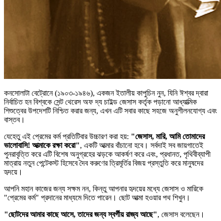
কনসোলাটা বেট্রোনে (১৯০৩-১৯৪৬), একজন ইতালীয় কাপুচিন নুন, যিনি ঈশ্বর দ্বারা
নির্বাচিত হন বিশ্বকে সেন্ট থেরেস অফ দ্য চাইল্ড জেসাস কর্তৃক পড়ানো আধ্যাত্মিক
শিশুত্বের উপদেশটি নিশ্চিত করার জন্য, এখন এটি সবার কাছে সহজে অনুশীলনযোগ্য এবং
বাস্তব।
যেহেতু এই প্রেমের কর্ম প্রতিটিবার উচ্চারণ করা হয়:
"জেসাস, মারি, আমি তোমাদের
ভালোবাসি! আত্মাকে রক্ষা করো"
, একটি আত্মার বাঁচানো হবে। সর্বদাই সব জায়গাতেই
পুনরাবৃত্তি করে এটি বিশেষ অনুগ্রহের ঝড়কে আকর্ষণ করে এবং, প্রধানত, পৃথিবীব্যাপী
মাত্রায় নতুন পেন্টেকস্ট হিসেবে দৈব করুণের ত্রিমূর্তির বিজয় প্রস্তুতি করে মানুষদের
হৃদয়ে।
আপনি মহান কাজের জন্য সক্ষম নন, কিন্তু আপনার হৃদয়ের মধ্যে জেসাস ও মারিকে
"প্রেমের কর্ম" প্রদানের মাধ্যমে দিতে পারেন। ছোট আত্মা হওয়ার পথ শিখুন।
"ছোটদের আমার কাছে আসে, তাদের জন্য স্বর্গীয় রাজ্য আছে"
, জেসাস বলেছেন।