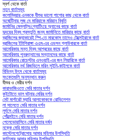
স্বর্গ থেকে বার্তা
নতুন বার্তাসমূহ
কলোম্বিয়ার এনককে যীশুর ভালো পাশোর কাছ থেকে বার্তা
অর্জেন্টিনায় লুজ দে মারিয়াকে মরিয়ান বিবৃতি
জার্মানির মেল্লাট্‌স/গ্যোটিংয়ে অ্যানের কাছে বার্তা
হৃদয়ের দিব্য প্রস্তুতি জন্য জার্মানিতে মারিয়ার কাছে বার্তা
ব্রাজিলের জ্যাকারেই স্পি-তে মারকোস তাদেও টেক্সেইরাকে বার্তা
ব্রাজিলের ইটাপিরাঙ্গা এএম-এর এডসন গ্লাউবারকে বার্তা
আমেরিকায় সন্ত দিব্য আশ্রয়ের কাছে বার্তা
আমেরিকায় পুনরুত্থানের সন্তানদের কাছে বার্তা
আমেরিকার রোচেস্টার এনওয়াই-এর জন লিয়ারিকে বার্তা
আমেরিকার নর্থ রিজভিলে মরিন সুইনি-কাইলকে বার্তা
বিভিন্ন উৎস থেকে বার্তাসমূহ
সংকেতগুলি অনুসন্ধান করুন
যীশুর ও মেরীর দর্শন
কারাভাজিওতে মেরি মাতার দর্শন
কুইটোতে ভাল ঘটনার মেরির দর্শন
সেন্ট মার্গারেট ম্যারি আলাকোককে রোভিলেশন
লা সালেতে মেরি মাতার দর্শন
লুর্দসে মেরি মাতার দর্শন
পোঁত্মেইনে মেরি মাতার দর্শন
পেলেভোয়াসিনে মেরি মাতার দর্ষন
নক্কে মেরি মাতার দর্শন
কাস্টেলপেট্রোসোয় আমার মহিলার উপস্থিতি
ফাতিমায় আমার মহিলার উপস্থিতি